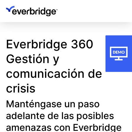
Skip
to
main
content
Everbridge 360
Gestión y
comunicación de
crisis
Manténgase un paso
adelante de las posibles
amenazas con Everbridge