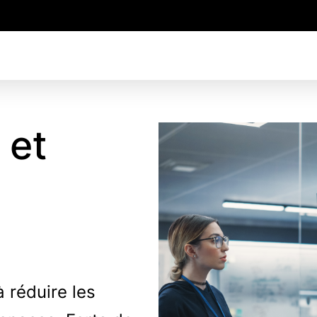
S
l
 et
e
 réduire les