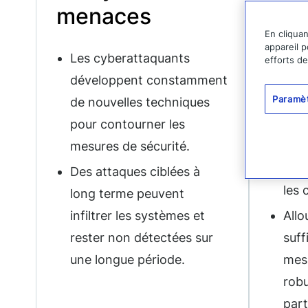
menaces
res
En cliqua
appareil p
Les cyberattaquants
Les 
efforts d
développent constamment
sou
Paramè
de nouvelles techniques
limi
pour contourner les
pers
mesures de sécurité.
néce
com
Des attaques ciblées à
les 
long terme peuvent
infiltrer les systèmes et
Allo
rester non détectées sur
suff
une longue période.
mes
robu
part