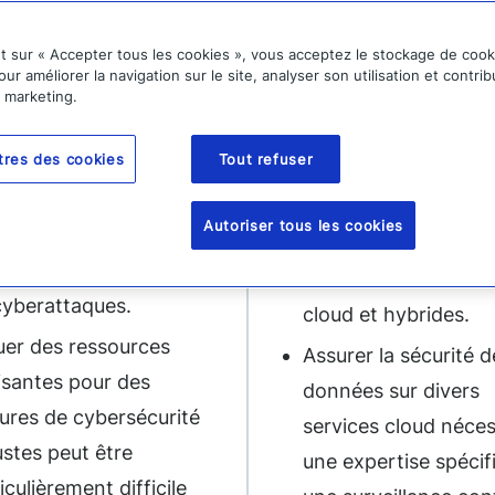
sources
informatique
nt sur « Accepter tous les cookies », vous acceptez le stockage de cook
complexes
our améliorer la navigation sur le site, analyser son utilisation et contri
organisations sont
e marketing.
vent confrontées à des
Les environnements
tres des cookies
Tout refuser
tations budgétaires, de
informatiques mode
onnel et d’outils
sont de plus en plus
Autoriser tous les cookies
ssaires pour
complexes, combina
battre efficacement
infrastructures sur si
cyberattaques.
cloud et hybrides.
uer des ressources
Assurer la sécurité d
isantes pour des
données sur divers
ures de cybersécurité
services cloud néces
stes peut être
une expertise spécif
iculièrement difficile