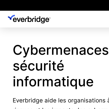
Skip
to
main
content
Cybermenaces
sécurité
informatiqu
Everbridge aide les organisations à