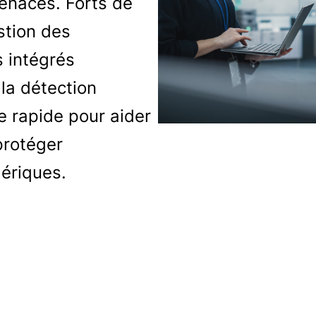
enaces. Forts de
stion des
s intégrés
 la détection
 rapide pour aider
protéger
ériques.