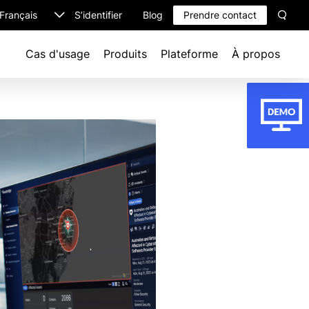
S’identifier
Blog
Prendre contact
Sear
elect
anguage
Cas d'usage
Produits
Plateforme
À propos