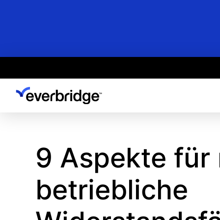
Skip
to
main
content
9 Aspekte für
betriebliche