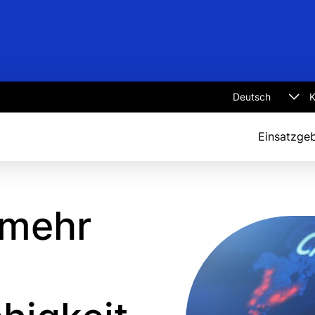
K
Select
language
Einsatzgeb
 mehr