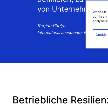
von Unternehmensre
Wenn Sie 
auf Ihrem
analysier
Regina Phelps
International anerkannter Experte für
Cookie-
Betriebliche Resilien