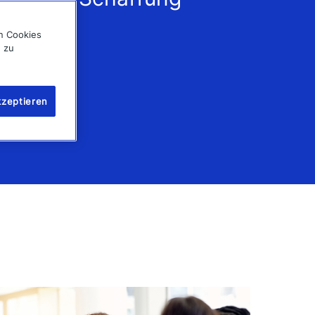
on Cookies
g zu
kzeptieren