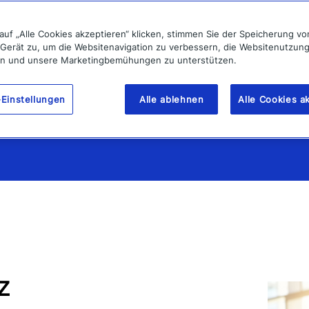
silienz messbar zu machen.“
auf „Alle Cookies akzeptieren“ klicken, stimmen Sie der Speicherung v
 Gerät zu, um die Websitenavigation zu verbessern, die Websitenutzun
en und unsere Marketingbemühungen zu unterstützen.
 Notfallmanagement und Kontinuitätsplanung
Einstellungen
Alle ablehnen
Alle Cookies a
z