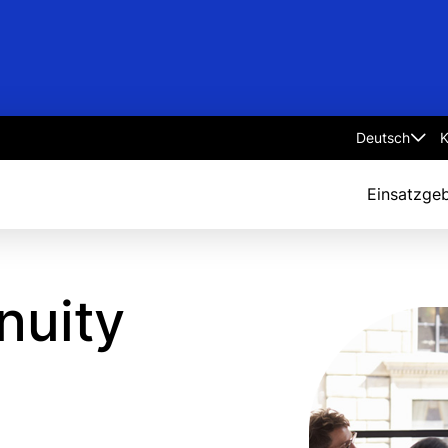
K
Select
language
Einsatzgeb
nuity