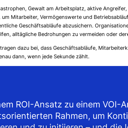
atastrophen, Gewalt am Arbeitsplatz, aktive Angreifer
end, um Mitarbeiter, Vermögenswerte und Betriebsabl
entliche Geschäftsabläufe abzusichern. Organisation
lfen, alltägliche Bedrohungen zu vermeiden oder der
e tragen dazu bei, dass Geschäftsabläufe, Mitarbei
 genau dann, wenn jede Sekunde zählt.
nem ROI-Ansatz zu einem VOI-An
sorientierten Rahmen, um Konti
sieren und zu initiieren – und di