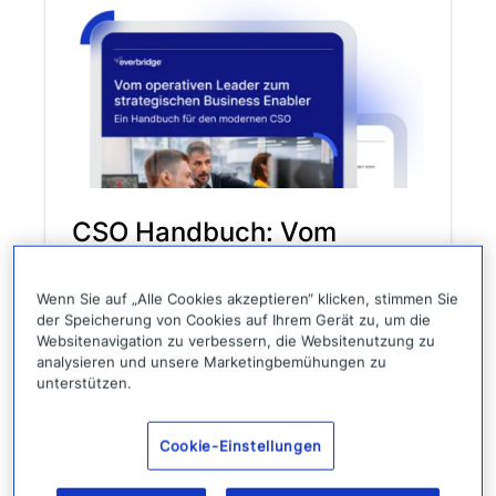
CSO Handbuch: Vom
operativen Leader zum
strategischen Business
Wenn Sie auf „Alle Cookies akzeptieren“ klicken, stimmen Sie
der Speicherung von Cookies auf Ihrem Gerät zu, um die
Enabler
Websitenavigation zu verbessern, die Websitenutzung zu
analysieren und unsere Marketingbemühungen zu
unterstützen.
Best Practices
Whitepaper
Dieses Handbuch bietet Orientierung für
Cookie-Einstellungen
zukunftsorientierte
Sicherheitsverantwortliche, die über reine