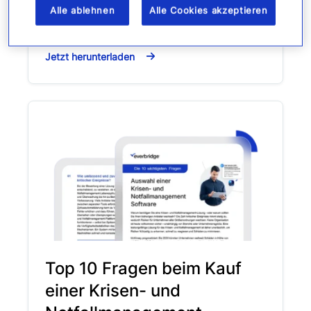
Reaktion hinausgehen und einen
Alle ablehnen
Alle Cookies akzeptieren
strategischen Ansatz verfolgen wollen.
Jetzt herunterladen
Top 10 Fragen beim Kauf
einer Krisen- und