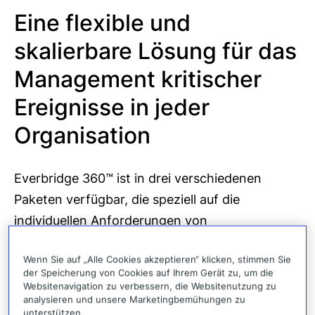
Eine flexible und
skalierbare Lösung für das
Management kritischer
Ereignisse in jeder
Organisation
Everbridge 360™ ist in drei verschiedenen
Paketen verfügbar, die speziell auf die
individuellen Anforderungen von
Organisationen zugeschnitten sind –
Wenn Sie auf „Alle Cookies akzeptieren“ klicken, stimmen Sie
unabhängig von deren Größe oder Komplexität.
der Speicherung von Cookies auf Ihrem Gerät zu, um die
Laden Sie unsere detaillierte Nutzenmatrix
Websitenavigation zu verbessern, die Websitenutzung zu
analysieren und unsere Marketingbemühungen zu
herunter, um herauszufinden, welche Version
unterstützen.