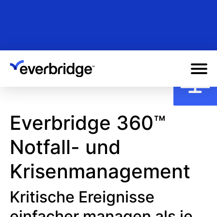
Skip
to
main
content
Everbridge 360™
Notfall- und
Krisenmanagement
Kritische Ereignisse
einfacher managen als je