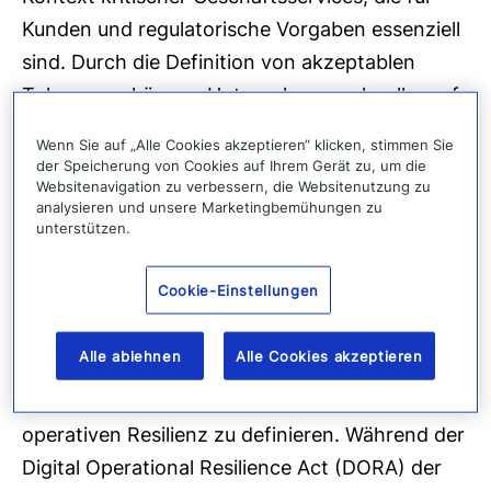
Kunden und regulatorische Vorgaben essenziell
sind. Durch die Definition von akzeptablen
Toleranzen können Unternehmen schneller auf
Vorfälle reagieren, die Auswirkungen minimieren
Wenn Sie auf „Alle Cookies akzeptieren“ klicken, stimmen Sie
und die Kontinuität der wichtigsten
der Speicherung von Cookies auf Ihrem Gerät zu, um die
Websitenavigation zu verbessern, die Websitenutzung zu
Dienstleistungen gewährleisten.
analysieren und unsere Marketingbemühungen zu
unterstützen.
Erfüllung regulatorischer
Anforderungen
Cookie-Einstellungen
Regulierungsbehörden wie die FCA oder PRA im
Alle ablehnen
Alle Cookies akzeptieren
Vereinigten Königreich schreiben Unternehmen
vor, ihre Impact Tolerances im Rahmen der
operativen Resilienz zu definieren. Während der
Digital Operational Resilience Act (DORA) der