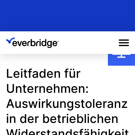
Skip
to
main
content
Leitfaden für
Unternehmen:
Auswirkungstoleranz
in der betrieblichen
Widerstandsfähigkeit