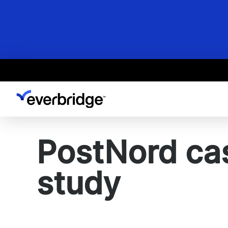
Skip
to
main
content
PostNord ca
study