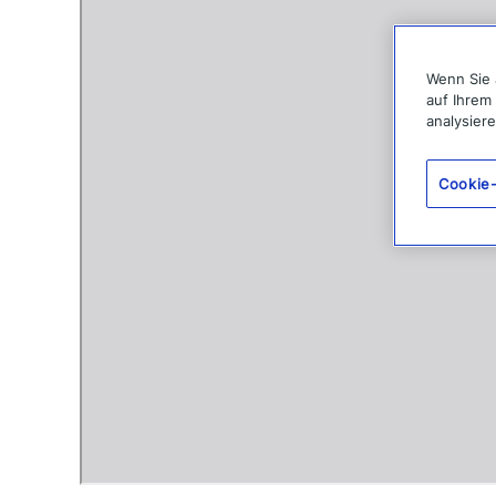
t
e
n
Wenn Sie 
auf Ihrem
t
analysier
Cookie-