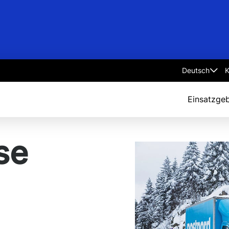
K
Select
language
Einsatzgeb
se