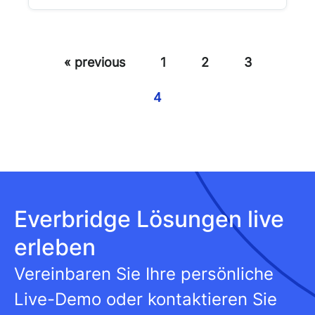
« previous
1
2
3
4
Everbridge Lösungen live
erleben
Vereinbaren Sie Ihre persönliche
Live-Demo oder kontaktieren Sie