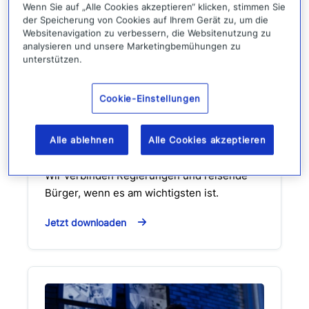
Wenn Sie auf „Alle Cookies akzeptieren“ klicken, stimmen Sie
der Speicherung von Cookies auf Ihrem Gerät zu, um die
Websitenavigation zu verbessern, die Websitenutzung zu
analysieren und unsere Marketingbemühungen zu
unterstützen.
Everbridge Public Warning
Cookie-Einstellungen
für Reisewarnungen
Alle ablehnen
Alle Cookies akzeptieren
Solution
Wir verbinden Regierungen und reisende
Bürger, wenn es am wichtigsten ist.
Jetzt downloaden