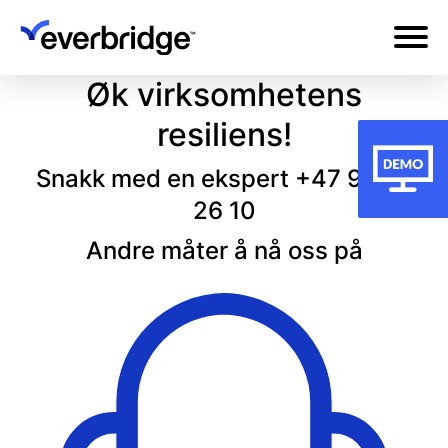
Skip
to
main
Øk virksomhetens
content
resiliens!
Snakk med en ekspert
+47 95 25
26 10
Andre måter å nå oss på