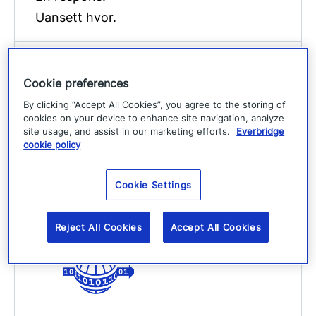
Uansett hvor.
Cookie preferences
By clicking “Accept All Cookies”, you agree to the storing of
cookies on your device to enhance site navigation, analyze
site usage, and assist in our marketing efforts.
Everbridge
Skala
cookie policy
Ressurser for å støtte team i alle
Cookie Settings
størrelser globalt.
Reject All Cookies
Accept All Cookies