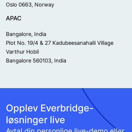
Oslo 0663, Norway
APAC
Bangalore, India
Plot No. 19/4 & 27 Kadubeesanahalli Village
Varthur Hobli
Bangalore 560103, India
Opplev Everbridge-
løsninger live
Avtal din personlige live-demo eller