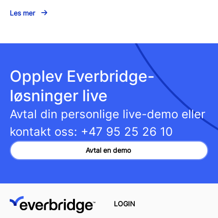
Les mer
Opplev Everbridge-
løsninger live
Avtal din personlige live-demo eller
kontakt oss:
+47 95 25 26 10
Avtal en demo
LOGIN