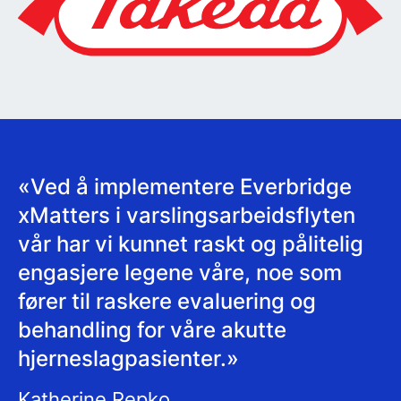
«Ved å implementere Everbridge
xMatters i varslingsarbeidsflyten
vår har vi kunnet raskt og pålitelig
engasjere legene våre, noe som
fører til raskere evaluering og
behandling for våre akutte
hjerneslagpasienter.»
Katherine Repko