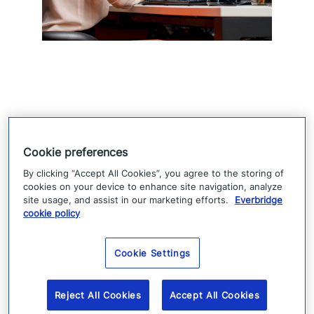
Analyser og overvåk
Cookie preferences
ytelsen
By clicking “Accept All Cookies”, you agree to the storing of
cookies on your device to enhance site navigation, analyze
site usage, and assist in our marketing efforts.
Everbridge
cookie policy
Få frem prioriterte problemer og responder
proaktivt med AI-drevet signalberikelse,
Cookie Settings
tjenesteinformasjon, endringstelemetri og
observerbarhet. Everbridges plattform for
Reject All Cookies
Accept All Cookies
krisehåndtering loggfører alle hendelser for å