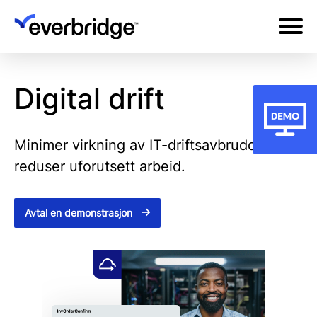
Skip
to
main
content
Digital drift
Minimer virkning av IT-driftsavbrudd og
reduser uforutsett arbeid.
Avtal en demonstrasjon